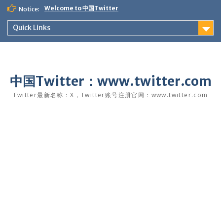
Skip
Welcome to 中国Twitter
Notice:
to
content
Quick Links
中国Twitter：www.twitter.com
Twitter最新名称：X，Twitter账号注册官网：www.twitter.com