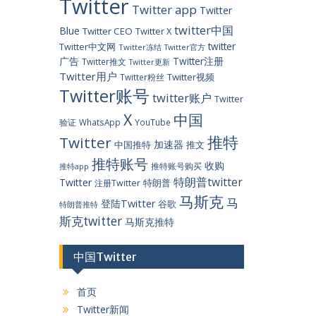
Twitter
Twitter app
Twitter
twitter中国
Blue
Twitter CEO
Twitter X
twitter
Twitter中文网
Twitter冻结
Twitter官方
广告
Twitter注册
Twitter推文
Twitter更新
Twitter用户
Twitter视频
Twitter粉丝
Twitter账号
twitter账户
Twitter
X
中国
验证
WhatsApp
YouTube
推特
Twitter
加速器
中国推特
推文
推特账号
收购
推特账号购买
推特app
特朗普twitter
Twitter
特朗普
注册Twitter
马斯克
马
登陆Twitter
谷歌
特朗普推特
斯克twitter
马斯克推特
中国Twitter
首页
Twitter新闻