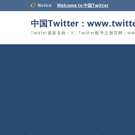
Skip
Notice:
Welcome to 中国Twitter
to
content
中国Twitter：www.twitte
Twitter最新名称：X，Twitter账号注册官网：www.