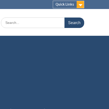
Quick Links
Search
for: