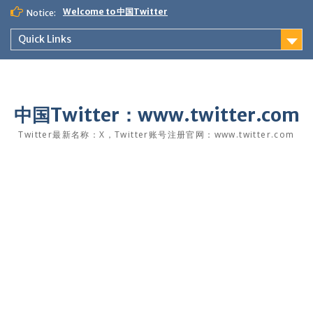
Skip
Welcome to 中国Twitter
Notice:
to
content
Quick Links
中国Twitter：www.twitter.com
Twitter最新名称：X，Twitter账号注册官网：www.twitter.com