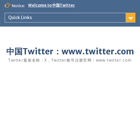
Skip
Welcome to 中国Twitter
Notice:
to
content
Quick Links
中国Twitter：www.twitter.com
Twitter最新名称：X，Twitter账号注册官网：www.twitter.com