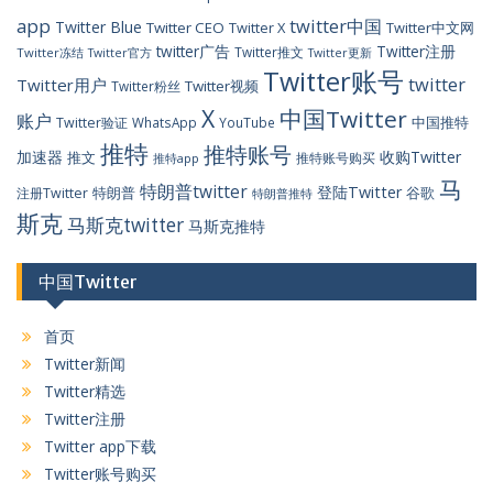
app
twitter中国
Twitter Blue
Twitter CEO
Twitter X
Twitter中文网
twitter广告
Twitter注册
Twitter推文
Twitter冻结
Twitter官方
Twitter更新
Twitter账号
twitter
Twitter用户
Twitter视频
Twitter粉丝
X
中国Twitter
账户
中国推特
Twitter验证
WhatsApp
YouTube
推特
推特账号
加速器
收购Twitter
推文
推特账号购买
推特app
马
特朗普twitter
登陆Twitter
特朗普
谷歌
注册Twitter
特朗普推特
斯克
马斯克twitter
马斯克推特
中国Twitter
首页
Twitter新闻
Twitter精选
Twitter注册
Twitter app下载
Twitter账号购买