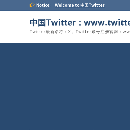
Skip
Notice:
Welcome to 中国Twitter
to
content
中国Twitter：www.twitte
Twitter最新名称：X，Twitter账号注册官网：www.