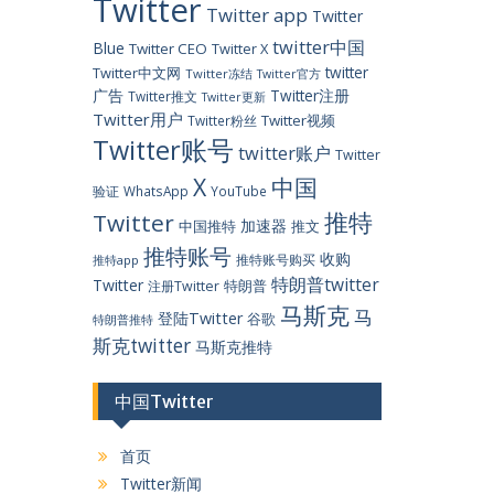
Twitter
Twitter app
Twitter
twitter中国
Blue
Twitter CEO
Twitter X
twitter
Twitter中文网
Twitter冻结
Twitter官方
广告
Twitter注册
Twitter推文
Twitter更新
Twitter用户
Twitter视频
Twitter粉丝
Twitter账号
twitter账户
Twitter
X
中国
验证
WhatsApp
YouTube
推特
Twitter
加速器
中国推特
推文
推特账号
收购
推特账号购买
推特app
特朗普twitter
Twitter
特朗普
注册Twitter
马斯克
马
登陆Twitter
谷歌
特朗普推特
斯克twitter
马斯克推特
中国Twitter
首页
Twitter新闻