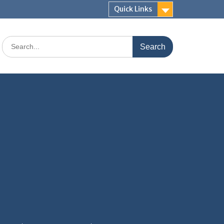
Quick Links
Search
for: