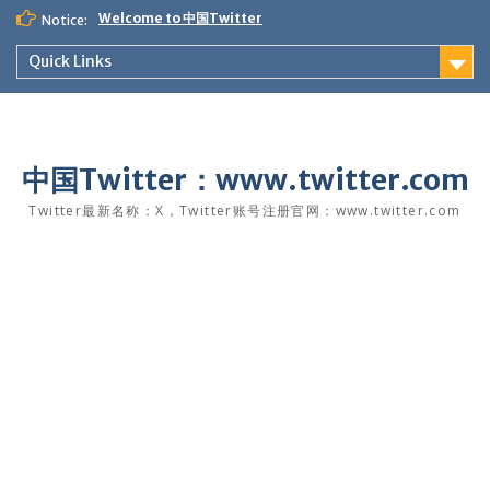
Skip
Welcome to 中国Twitter
Notice:
to
content
Quick Links
中国Twitter：www.twitter.com
Twitter最新名称：X，Twitter账号注册官网：www.twitter.com