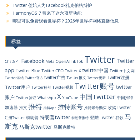
Twitter 创始人为Facebook扎克伯格辩护
HarmonyOS 7 带来了这六项新功能
哪里可以免费观看世界杯？2026年世界杯网络直播信息
标签
Twitter
Facebook
Twitter
OpenAI
TikTok
ChatGPT
Meta
app
twitter中国
Twitter Blue
Twitter CEO
Twitter X
Twitter中文网
twitter广告
Twitter注册
Twitter推文
Twitter冻结
Twitter官方
Twitter更新
Twitter账号
twitter
Twitter用户
Twitter视频
Twitter粉丝
X
中国Twitter
账户
中国推特
Twitter验证
WhatsApp
YouTube
推特
推特账号
加速器
收购Twitter
推文
推特账号购买
推特app
马
特朗普twitter
登陆Twitter
特朗普
谷歌
注册Twitter
特朗普推特
斯克
马斯克twitter
马斯克推特