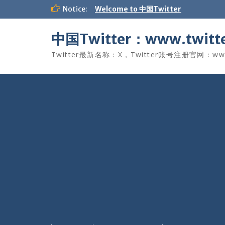
Skip
Notice:
Welcome to 中国Twitter
to
content
中国Twitter：www.twitte
Twitter最新名称：X，Twitter账号注册官网：www.