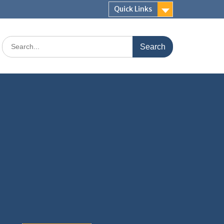
Quick Links
Search
for: