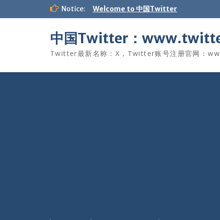
Skip
Notice:
Welcome to 中国Twitter
to
content
中国Twitter：www.twitte
Twitter最新名称：X，Twitter账号注册官网：www.