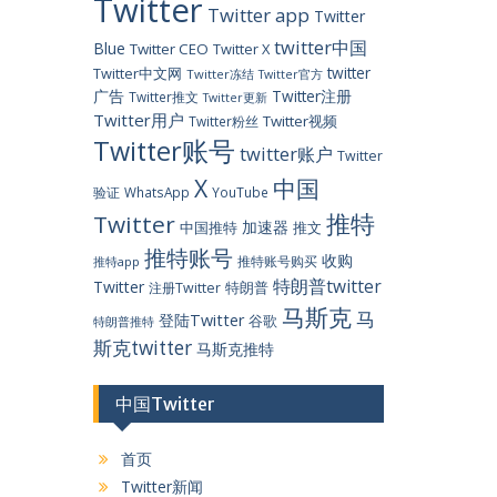
Twitter
Twitter app
Twitter
twitter中国
Blue
Twitter CEO
Twitter X
twitter
Twitter中文网
Twitter冻结
Twitter官方
广告
Twitter注册
Twitter推文
Twitter更新
Twitter用户
Twitter视频
Twitter粉丝
Twitter账号
twitter账户
Twitter
X
中国
验证
WhatsApp
YouTube
推特
Twitter
加速器
中国推特
推文
推特账号
收购
推特账号购买
推特app
特朗普twitter
Twitter
特朗普
注册Twitter
马斯克
马
登陆Twitter
谷歌
特朗普推特
斯克twitter
马斯克推特
中国Twitter
首页
Twitter新闻