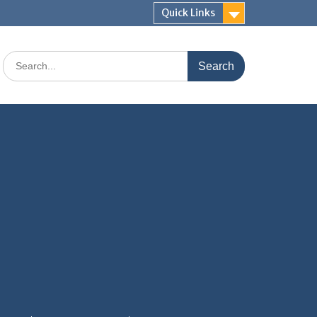
Quick Links
Search
for: