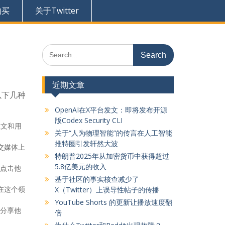
购买
关于Twitter
Search
for:
近期文章
以下几种
OpenAI在X平台发文：即将发布开源
版Codex Security CLI
推文和用
关于“人为物理智能”的传言在人工智能
推特圈引发轩然大波
社交媒体上
特朗普2025年从加密货币中获得超过
5.8亿美元的收入
点击他
基于社区的事实核查减少了
在这个领
X（Twitter）上误导性帖子的传播
YouTube Shorts 的更新让播放速度翻
分享他
倍