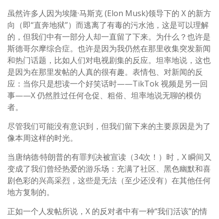
虽然许多人因为埃隆·马斯克 (Elon Musk)领导下的 X 的新方
向（即“直奔地狱”）而逃离了有毒的污水池，这是可以理解
的，但我们中有一部分人却一直留了下来。为什么？也许是
斯德哥尔摩综合症。也许是因为我仍然在那里收集突发新闻
和热门话题，比如人们对电视剧集的反应。坦率地说，这也
是因为在那里发帖的人真的很有趣。表情包、对新闻的反
应：当你只是想读一个好笑话时——TikTok 视频是另一回
事——X 仍然胜过任何仓促、粗俗、坦率地说无聊的模仿
者。
尽管我们可能没有意识到，但我们留下来的主要原因是为了
像本周这样的时光。
当唐纳德·特朗普的有罪判决被宣读（34次！）时，X 瞬间又
变成了我们曾经热爱的游乐场：充满了社区、黑色幽默和喜
剧色彩的兴高采烈，这些是无法（至少还没有）在其他任何
地方复制的。
正如一个人发帖所说，X 的反对者中有一种“我们活该”的情