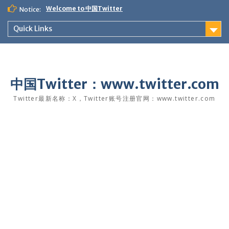
Skip
Welcome to 中国Twitter
Notice:
to
content
Quick Links
中国Twitter：www.twitter.com
Twitter最新名称：X，Twitter账号注册官网：www.twitter.com