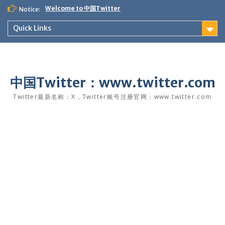
Skip
Welcome to 中国Twitter
Notice:
to
content
Quick Links
中国Twitter：www.twitter.com
Twitter最新名称：X，Twitter账号注册官网：www.twitter.com