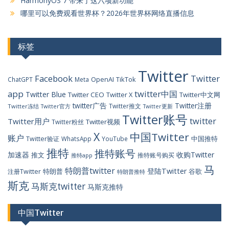
HarmonyOS 7 带来了这六项新功能
哪里可以免费观看世界杯？2026年世界杯网络直播信息
标签
Twitter
Facebook
Twitter
OpenAI
TikTok
ChatGPT
Meta
app
twitter中国
Twitter Blue
Twitter CEO
Twitter X
Twitter中文网
twitter广告
Twitter注册
Twitter推文
Twitter冻结
Twitter官方
Twitter更新
Twitter账号
twitter
Twitter用户
Twitter视频
Twitter粉丝
X
中国Twitter
账户
中国推特
Twitter验证
WhatsApp
YouTube
推特
推特账号
加速器
收购Twitter
推文
推特账号购买
推特app
马
特朗普twitter
登陆Twitter
特朗普
谷歌
注册Twitter
特朗普推特
斯克
马斯克twitter
马斯克推特
中国Twitter