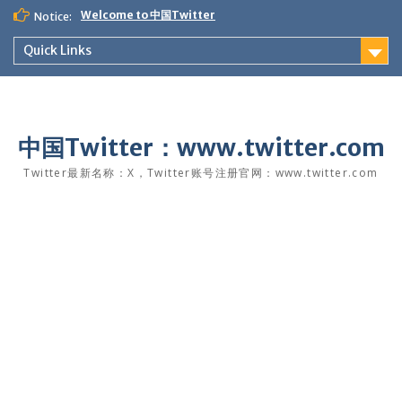
Skip
Welcome to 中国Twitter
Notice:
to
content
Quick Links
中国Twitter：www.twitter.com
Twitter最新名称：X，Twitter账号注册官网：www.twitter.com