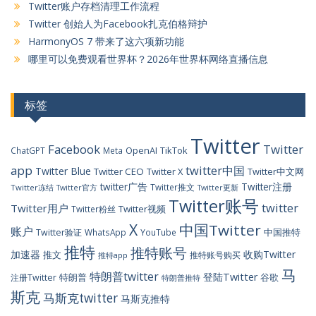
Twitter账户存档清理工作流程
Twitter 创始人为Facebook扎克伯格辩护
HarmonyOS 7 带来了这六项新功能
哪里可以免费观看世界杯？2026年世界杯网络直播信息
标签
Twitter
Facebook
Twitter
OpenAI
TikTok
ChatGPT
Meta
app
twitter中国
Twitter Blue
Twitter CEO
Twitter X
Twitter中文网
twitter广告
Twitter注册
Twitter推文
Twitter冻结
Twitter官方
Twitter更新
Twitter账号
twitter
Twitter用户
Twitter视频
Twitter粉丝
X
中国Twitter
账户
中国推特
Twitter验证
WhatsApp
YouTube
推特
推特账号
加速器
收购Twitter
推文
推特账号购买
推特app
马
特朗普twitter
登陆Twitter
特朗普
谷歌
注册Twitter
特朗普推特
斯克
马斯克twitter
马斯克推特