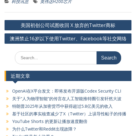
科技讯息
英伟达H200芯片
文
美国初创公司试图收回 X 放弃的Twitter商标
章
澳洲禁止16岁以下使用Twitter、Facebook等社交网络
导
航
Search
for:
近期文章
OpenAI在X平台发文：即将发布开源版Codex Security CLI
关于“人为物理智能”的传言在人工智能推特圈引发轩然大波
特朗普2025年从加密货币中获得超过5.8亿美元的收入
基于社区的事实核查减少了X（Twitter）上误导性帖子的传播
YouTube Shorts 的更新让播放速度翻倍
为什么Twitter和Reddit出现故障？