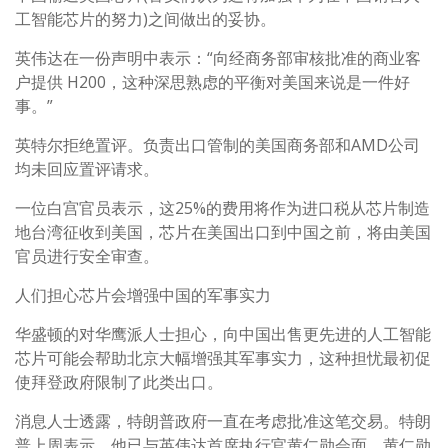
工智能芯片的努力)之间做出的妥协。
英伟达在一份声明中表示：“向经商务部审核批准的商业客
户提供 H200，这种深思熟虑的平衡对美国来说是一件好
事。”
英特尔拒绝置评。负责出口管制的美国商务部和AMD公司
均未回应置评请求。
一位白宫官员表示，这25%的费用将作为进口税从芯片制造
地台湾征收到美国，芯片在美国出口到中国之前，将由美国
官员进行安全审查。
人们担心芯片会增强中国的军事实力
华盛顿的对华鹰派人士担心，向中国出售更先进的人工智能
芯片可能会帮助北京大幅增强其军事实力，这种担忧最初促
使拜登政府限制了此类出口。
消息人士透露，特朗普政府一直在考虑批准这笔交易。特朗
普上周表示，他已与英伟达首席执行官黄仁勋会面，黄仁勋