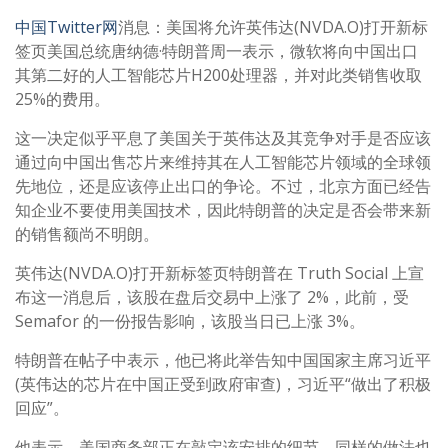
中国Twitter网
消息：美国将允许英伟达(NVDA.O)打开新标
签页美国总统唐纳德·特朗普周一表示，微软将向中国出口
其第二好的人工智能芯片H200处理器，并对此类销售收取
25%的费用。
这一决定似乎平息了美国关于英伟达及其竞争对手是否应该
通过向中国出售芯片来维持其在人工智能芯片领域的全球领
先地位，还是应该停止出口的争论。不过，北京方面已经告
知企业不要使用美国技术，因此特朗普的决定是否会带来新
的销售额尚不明朗。
英伟达(NVDA.O)打开新标签页特朗普在 Truth Social 上宣
布这一消息后，该股在盘后交易中上涨了 2%，此前，受
Semafor 的一份报告影响，该股当日已上涨 3%。
特朗普在帖子中表示，他已将此举告知中国国家主席习近平
(英伟达的芯片在中国正受到政府审查)，习近平“做出了积极
回应”。
他表示，美国商务部正在敲定该安排的细节，同样的做法也