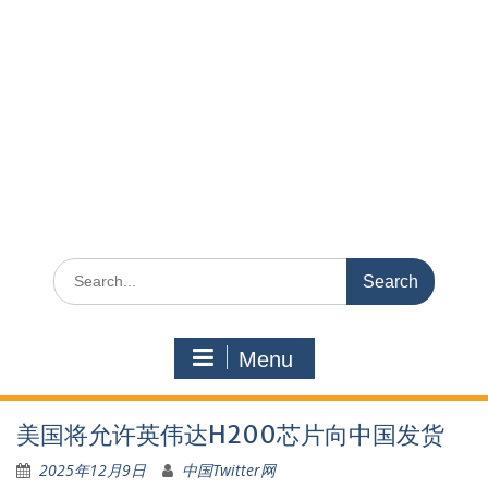
Search
for:
Menu
美国将允许英伟达H200芯片向中国发货
2025年12月9日
中国Twitter网