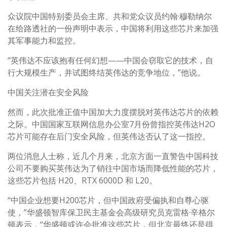
众议院中国特别委员会主席、共和党众议员约翰·穆勒纳尔
在给路透社的一份声明中表示，中国将利用这些芯片来加强
其军事能力和监控。
“英伟达不应该抱有任何幻想——中国会窃取它的技术，自
行大规模生产，并试图终结英伟达的竞争地位，”他说。
中国关注潜在安全风险
然而，此次批准正值中国加大力度摆脱对英伟达芯片的依赖
之际。中国国家互联网信息办公室7月份曾指控英伟达H2O
芯片可能存在后门安全风险，但英伟达否认了这一指控。
两位消息人士称，近几个月来，北京方面一直警告中国科技
公司不要购买英伟达为了销往中国市场而降低性能的芯片，
这些芯片包括 H20、RTX 6000D 和 L20。
“中国企业想要H200芯片，但中国政府受偏执和自尊心驱
使，”华盛顿智库保卫民主基金会高级研究员克雷格·辛格尔
顿表示，“华盛顿或许会批准这些芯片，但北京最终还是得