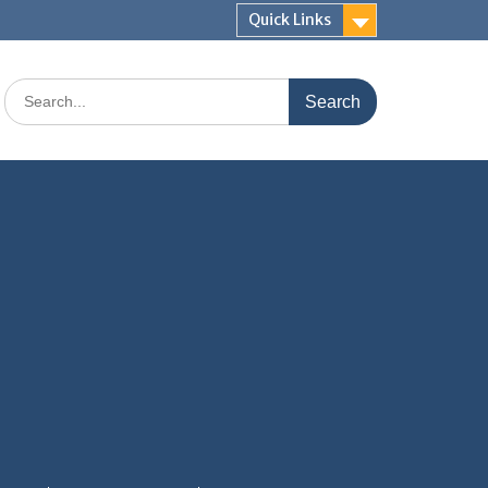
Quick Links
Search
for: