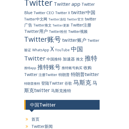
Twitter
Twitter app
Twitter
twitter中国
Blue
Twitter CEO
Twitter X
twitter
Twitter中文网
Twitter冻结
Twitter官方
广告
Twitter注册
Twitter推文
Twitter更新
Twitter用户
Twitter视频
Twitter粉丝
Twitter账号
twitter账户
Twitter
X
中国
验证
WhatsApp
YouTube
推特
Twitter
加速器
中国推特
推文
推特账号
收购
推特账号购买
推特app
特朗普twitter
Twitter
特朗普
注册Twitter
马斯克
马
登陆Twitter
谷歌
特朗普推特
斯克twitter
马斯克推特
中国Twitter
首页
Twitter新闻