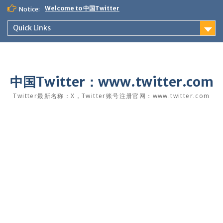
Skip
Welcome to 中国Twitter
Notice:
to
content
Quick Links
中国Twitter：www.twitter.com
Twitter最新名称：X，Twitter账号注册官网：www.twitter.com