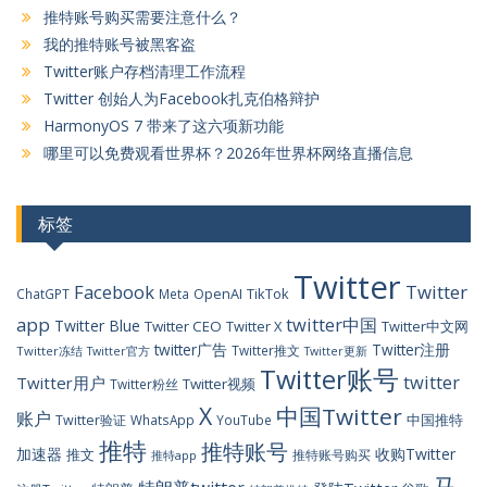
推特账号购买需要注意什么？
我的推特账号被黑客盗
Twitter账户存档清理工作流程
Twitter 创始人为Facebook扎克伯格辩护
HarmonyOS 7 带来了这六项新功能
哪里可以免费观看世界杯？2026年世界杯网络直播信息
标签
Twitter
Facebook
Twitter
OpenAI
TikTok
ChatGPT
Meta
app
twitter中国
Twitter Blue
Twitter CEO
Twitter X
Twitter中文网
twitter广告
Twitter注册
Twitter推文
Twitter冻结
Twitter官方
Twitter更新
Twitter账号
twitter
Twitter用户
Twitter视频
Twitter粉丝
X
中国Twitter
账户
中国推特
Twitter验证
WhatsApp
YouTube
推特
推特账号
加速器
收购Twitter
推文
推特账号购买
推特app
马