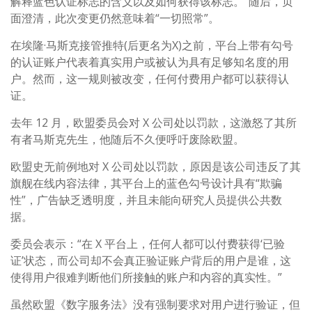
解释蓝色认证标志的含义以及如何获得该标志。”随后，页
面澄清，此次变更仍然意味着“一切照常”。
在埃隆·马斯克接管推特(后更名为X)之前，平台上带有勾号
的认证账户代表着真实用户或被认为具有足够知名度的用
户。然而，这一规则被改变，任何付费用户都可以获得认
证。
去年 12 月，欧盟委员会对 X 公司处以罚款，这激怒了其所
有者马斯克先生，他随后不久便呼吁废除欧盟。
欧盟史无前例地对 X 公司处以罚款，原因是该公司违反了其
旗舰在线内容法律，其平台上的蓝色勾号设计具有“欺骗
性”，广告缺乏透明度，并且未能向研究人员提供公共数
据。
委员会表示：“在 X 平台上，任何人都可以付费获得‘已验
证’状态，而公司却不会真正验证账户背后的用户是谁，这
使得用户很难判断他们所接触的账户和内容的真实性。”
虽然欧盟《数字服务法》没有强制要求对用户进行验证，但