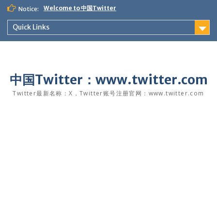
Skip
Welcome to 中国Twitter
Notice:
to
content
Quick Links
中国Twitter：www.twitter.com
Twitter最新名称：X，Twitter账号注册官网：www.twitter.com