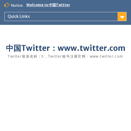
Skip
Welcome to 中国Twitter
Notice:
to
content
Quick Links
中国Twitter：www.twitter.com
Twitter最新名称：X，Twitter账号注册官网：www.twitter.com