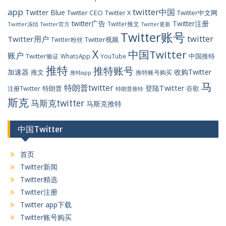
app
twitter中国
Twitter Blue
Twitter CEO
Twitter X
Twitter中文网
twitter广告
Twitter注册
Twitter推文
Twitter冻结
Twitter官方
Twitter更新
Twitter账号
twitter
Twitter用户
Twitter视频
Twitter粉丝
X
中国Twitter
账户
中国推特
Twitter验证
WhatsApp
YouTube
推特
推特账号
加速器
收购Twitter
推文
推特账号购买
推特app
马
特朗普twitter
登陆Twitter
特朗普
谷歌
注册Twitter
特朗普推特
斯克
马斯克twitter
马斯克推特
中国Twitter
首页
Twitter新闻
Twitter精选
Twitter注册
Twitter app下载
Twitter账号购买