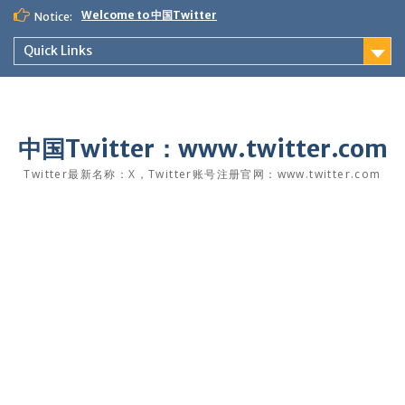
Skip
Welcome to 中国Twitter
Notice:
to
content
Quick Links
中国Twitter：www.twitter.com
Twitter最新名称：X，Twitter账号注册官网：www.twitter.com