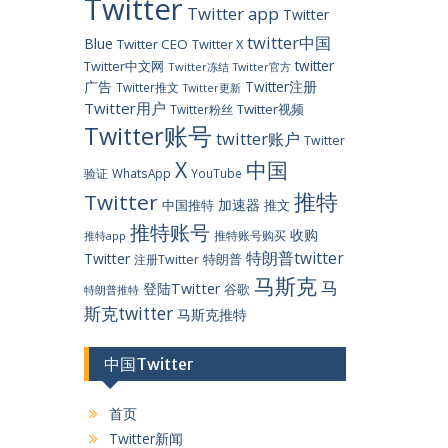
Twitter
Twitter app
Twitter
twitter中国
Blue
Twitter CEO
Twitter X
twitter
Twitter中文网
Twitter冻结
Twitter官方
广告
Twitter注册
Twitter推文
Twitter更新
Twitter用户
Twitter视频
Twitter粉丝
Twitter账号
twitter账户
Twitter
X
中国
验证
WhatsApp
YouTube
推特
Twitter
加速器
中国推特
推文
推特账号
收购
推特账号购买
推特app
特朗普twitter
Twitter
特朗普
注册Twitter
马斯克
马
登陆Twitter
谷歌
特朗普推特
斯克twitter
马斯克推特
中国Twitter
首页
Twitter新闻