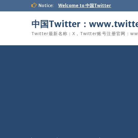
Skip
Notice:
Welcome to 中国Twitter
to
content
中国Twitter：www.twitte
Twitter最新名称：X，Twitter账号注册官网：www.