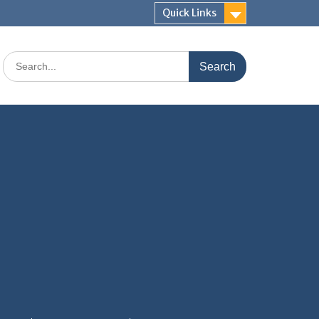
Quick Links
Search
for: