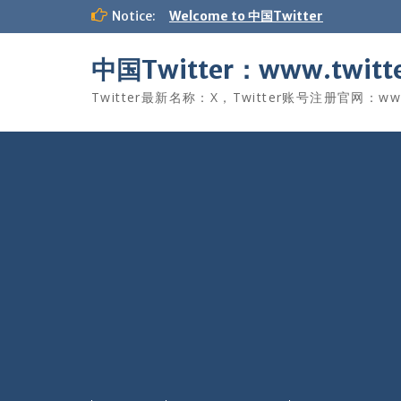
Skip
Notice:
Welcome to 中国Twitter
to
content
中国Twitter：www.twitte
Twitter最新名称：X，Twitter账号注册官网：www.