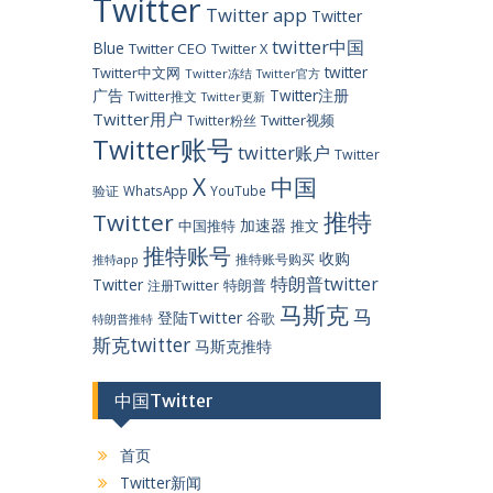
Twitter
Twitter app
Twitter
twitter中国
Blue
Twitter CEO
Twitter X
twitter
Twitter中文网
Twitter冻结
Twitter官方
广告
Twitter注册
Twitter推文
Twitter更新
Twitter用户
Twitter视频
Twitter粉丝
Twitter账号
twitter账户
Twitter
X
中国
验证
WhatsApp
YouTube
推特
Twitter
加速器
中国推特
推文
推特账号
收购
推特账号购买
推特app
特朗普twitter
Twitter
特朗普
注册Twitter
马斯克
马
登陆Twitter
谷歌
特朗普推特
斯克twitter
马斯克推特
中国Twitter
首页
Twitter新闻