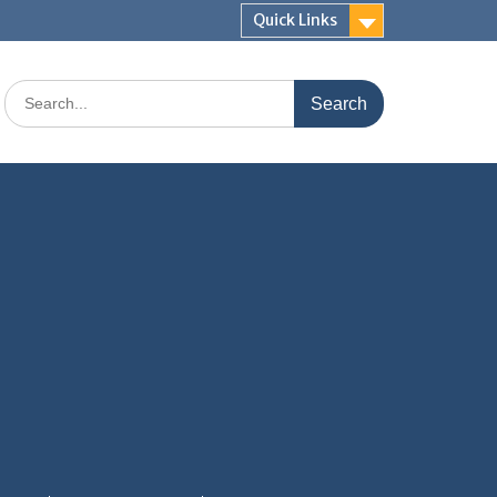
Quick Links
Search
for: