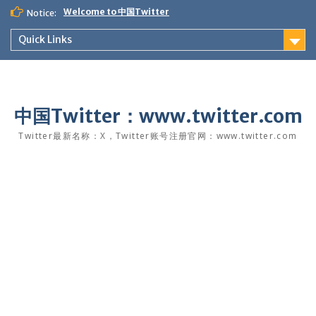
Skip
Welcome to 中国Twitter
Notice:
to
content
Quick Links
中国Twitter：www.twitter.com
Twitter最新名称：X，Twitter账号注册官网：www.twitter.com