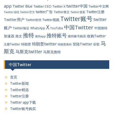
app
twitter中国
Twitter Blue
Twitter CEO
Twitter X
Twitter中文网
twitter广告
Twitter注册
Twitter推文
Twitter冻结
Twitter官方
Twitter更新
Twitter账号
twitter
Twitter用户
Twitter视频
Twitter粉丝
X
中国Twitter
账户
中国推特
Twitter验证
WhatsApp
YouTube
推特
推特账号
加速器
收购Twitter
推文
推特账号购买
推特app
马
特朗普twitter
登陆Twitter
特朗普
谷歌
注册Twitter
特朗普推特
斯克
马斯克twitter
马斯克推特
中国Twitter
首页
Twitter新闻
Twitter精选
Twitter注册
Twitter app下载
Twitter账号购买