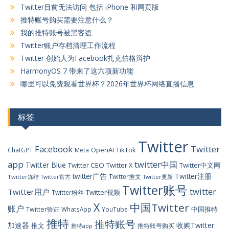
Twitter目前无法访问 包括 iPhone 和网页版
推特账号购买需要注意什么？
我的推特账号被黑客盗
Twitter账户存档清理工作流程
Twitter 创始人为Facebook扎克伯格辩护
HarmonyOS 7 带来了这六项新功能
哪里可以免费观看世界杯？2026年世界杯网络直播信息
标签
Twitter
Facebook
Twitter
OpenAI
TikTok
ChatGPT
Meta
app
twitter中国
Twitter Blue
Twitter CEO
Twitter X
Twitter中文网
twitter广告
Twitter注册
Twitter推文
Twitter冻结
Twitter官方
Twitter更新
Twitter账号
twitter
Twitter用户
Twitter视频
Twitter粉丝
X
中国Twitter
账户
中国推特
Twitter验证
WhatsApp
YouTube
推特
推特账号
加速器
收购Twitter
推文
推特账号购买
推特app