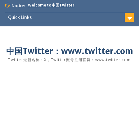
Skip
Welcome to 中国Twitter
Notice:
to
content
Quick Links
中国Twitter：www.twitter.com
Twitter最新名称：X，Twitter账号注册官网：www.twitter.com