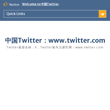
Skip
Welcome to 中国Twitter
Notice:
to
content
Quick Links
中国Twitter：www.twitter.com
Twitter最新名称：X，Twitter账号注册官网：www.twitter.com