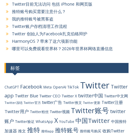
Twitter目前无法访问 包括 iPhone 和网页版
推特账号购买需要注意什么？
我的推特账号被黑客盗
Twitter账户存档清理工作流程
Twitter 创始人为Facebook扎克伯格辩护
HarmonyOS 7 带来了这六项新功能
哪里可以免费观看世界杯？2026年世界杯网络直播信息
标签
Twitter
Facebook
Twitter
OpenAI
TikTok
ChatGPT
Meta
app
twitter中国
Twitter Blue
Twitter CEO
Twitter X
Twitter中文网
twitter广告
Twitter注册
Twitter推文
Twitter冻结
Twitter官方
Twitter更新
Twitter账号
twitter
Twitter用户
Twitter视频
Twitter粉丝
X
中国Twitter
账户
中国推特
Twitter验证
WhatsApp
YouTube
推特
推特账号
加速器
收购Twitter
推文
推特账号购买
推特app