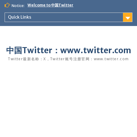
Skip
Welcome to 中国Twitter
Notice:
to
content
Quick Links
中国Twitter：www.twitter.com
Twitter最新名称：X，Twitter账号注册官网：www.twitter.com