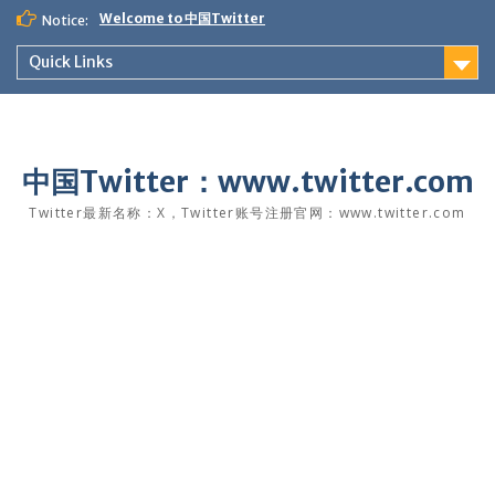
Skip
Welcome to 中国Twitter
Notice:
to
content
Quick Links
中国Twitter：www.twitter.com
Twitter最新名称：X，Twitter账号注册官网：www.twitter.com