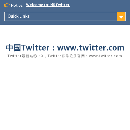
Skip
Welcome to 中国Twitter
Notice:
to
content
Quick Links
中国Twitter：www.twitter.com
Twitter最新名称：X，Twitter账号注册官网：www.twitter.com