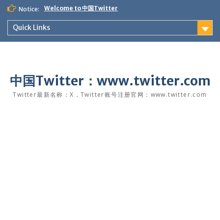
Skip
Welcome to 中国Twitter
Notice:
to
content
Quick Links
中国Twitter：www.twitter.com
Twitter最新名称：X，Twitter账号注册官网：www.twitter.com