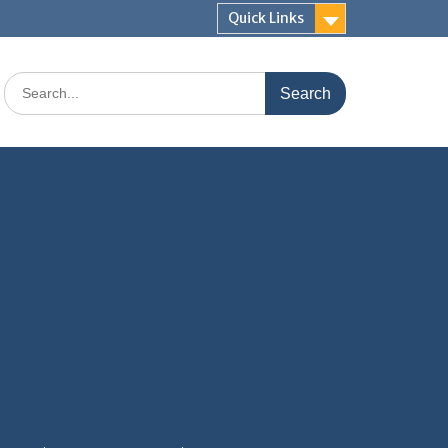
Quick Links
Search
for: