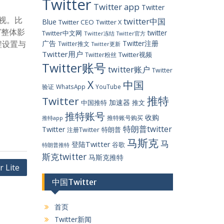
Twitter
Twitter app
Twitter
忽视。比
twitter中国
Blue
Twitter CEO
Twitter X
”整体影
twitter
Twitter中文网
Twitter冻结
Twitter官方
程设置与
广告
Twitter注册
Twitter推文
Twitter更新
Twitter用户
Twitter视频
Twitter粉丝
Twitter账号
twitter账户
Twitter
X
中国
验证
WhatsApp
YouTube
推特
Twitter
加速器
中国推特
推文
推特账号
收购
推特账号购买
推特app
特朗普twitter
Twitter
特朗普
注册Twitter
马斯克
马
登陆Twitter
谷歌
特朗普推特
斯克twitter
马斯克推特
Lite
中国Twitter
首页
Twitter新闻