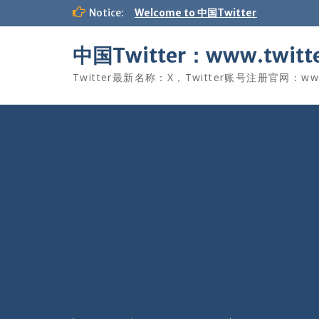
Skip
Notice:
Welcome to 中国Twitter
to
content
中国Twitter：www.twitte
Twitter最新名称：X，Twitter账号注册官网：www.