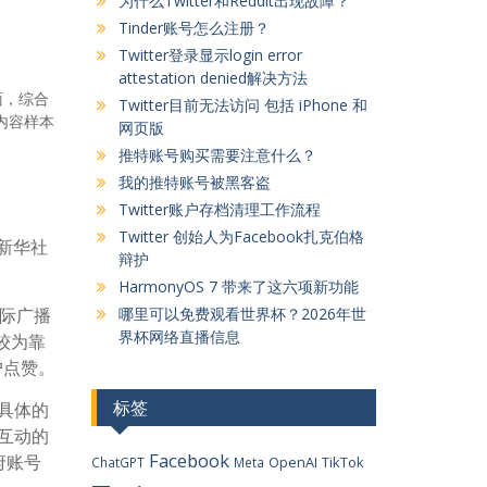
为什么Twitter和Reddit出现故障？
Tinder账号怎么注册？
Twitter登录显示login error
attestation denied解决方法
面，综合
Twitter目前无法访问 包括 iPhone 和
内容样本
网页版
推特账号购买需要注意什么？
我的推特账号被黑客盗
Twitter账户存档清理工作流程
Twitter 创始人为Facebook扎克伯格
的新华社
辩护
HarmonyOS 7 带来了这六项新功能
国际广播
哪里可以免费观看世界杯？2026年世
界杯网络直播信息
较为靠
户点赞。
标签
而具体的
号互动的
Facebook
府账号
OpenAI
TikTok
ChatGPT
Meta