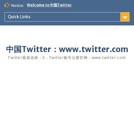
Skip
Welcome to 中国Twitter
Notice:
to
content
Quick Links
中国Twitter：www.twitter.com
Twitter最新名称：X，Twitter账号注册官网：www.twitter.com