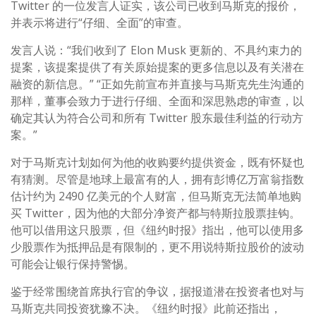
Twitter 的一位发言人证实，该公司已收到马斯克的报价，
并表示将进行“仔细、全面”的审查。
发言人说：“我们收到了 Elon Musk 更新的、不具约束力的
提案，该提案提供了有关原始提案的更多信息以及有关潜在
融资的新信息。” “正如先前宣布并直接与马斯克先生沟通的
那样，董事会致力于进行仔细、全面和深思熟虑的审查，以
确定其认为符合公司和所有 Twitter 股东最佳利益的行动方
案。”
对于马斯克计划如何为他的收购要约提供资金，既有怀疑也
有猜测。尽管是地球上最富有的人，拥有彭博亿万富翁指数
估计约为 2490 亿美元的个人财富，但马斯克无法简单地购
买 Twitter，因为他的大部分净资产都与特斯拉股票挂钩。
他可以借用这只股票，但《纽约时报》指出，他可以使用多
少股票作为抵押品是有限制的，更不用说特斯拉股价的波动
可能会让银行保持警惕。
鉴于经常围绕首席执行官的争议，据报道潜在投资者也对与
马斯克共同投资犹豫不决。《纽约时报》此前还指出，