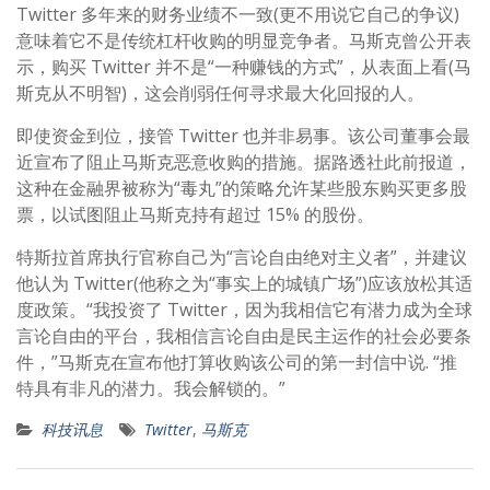
Twitter 多年来的财务业绩不一致(更不用说它自己的争议)
意味着它不是传统杠杆收购的明显竞争者。马斯克曾公开表
示，购买 Twitter 并不是“一种赚钱的方式”，从表面上看(马
斯克从不明智)，这会削弱任何寻求最大化回报的人。
即使资金到位，接管 Twitter 也并非易事。该公司董事会最
近宣布了阻止马斯克恶意收购的措施。据路透社此前报道，
这种在金融界被称为“毒丸”的策略允许某些股东购买更多股
票，以试图阻止马斯克持有超过 15% 的股份。
特斯拉首席执行官称自己为“言论自由绝对主义者”，并建议
他认为 Twitter(他称之为“事实上的城镇广场”)应该放松其适
度政策。“我投资了 Twitter，因为我相信它有潜力成为全球
言论自由的平台，我相信言论自由是民主运作的社会必要条
件，”马斯克在宣布他打算收购该公司的第一封信中说. “推
特具有非凡的潜力。我会解锁的。”
科技讯息
Twitter
,
马斯克