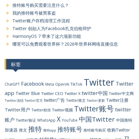
推特账号购买需要注意什么？
我的推特账号被黑客盗
Twitter账户存档清理工作流程
Twitter 创始人为Facebook扎克伯格辩护
HarmonyOS 7 带来了这六项新功能
哪里可以免费观看世界杯？2026年世界杯网络直播信息
标签
Twitter
Facebook
Twitter
OpenAI
TikTok
ChatGPT
Meta
app
twitter中国
Twitter Blue
Twitter CEO
Twitter X
Twitter中文网
twitter广告
Twitter注册
Twitter推文
Twitter冻结
Twitter官方
Twitter更新
Twitter账号
twitter
Twitter用户
Twitter视频
Twitter粉丝
X
中国Twitter
账户
中国推特
Twitter验证
WhatsApp
YouTube
推特
推特账号
加速器
收购Twitter
推文
推特账号购买
推特app
马