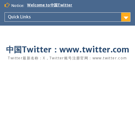
Skip
Welcome to 中国Twitter
Notice:
to
content
Quick Links
中国Twitter：www.twitter.com
Twitter最新名称：X，Twitter账号注册官网：www.twitter.com