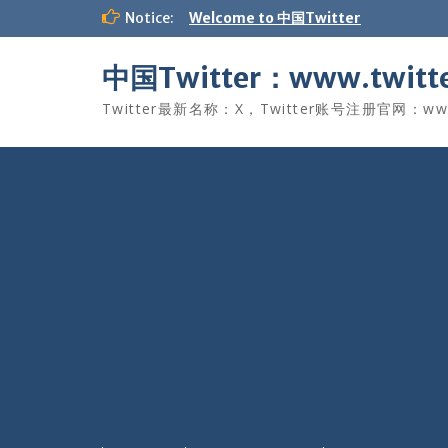
Skip
Notice:
Welcome to 中国Twitter
to
content
中国Twitter：www.twitte
Twitter最新名称：X，Twitter账号注册官网：www.