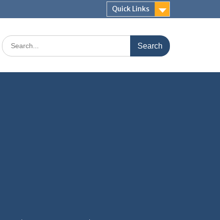
Quick Links
Search
for: