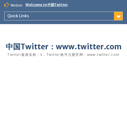
Skip
Welcome to 中国Twitter
Notice:
to
content
Quick Links
中国Twitter：www.twitter.com
Twitter最新名称：X，Twitter账号注册官网：www.twitter.com