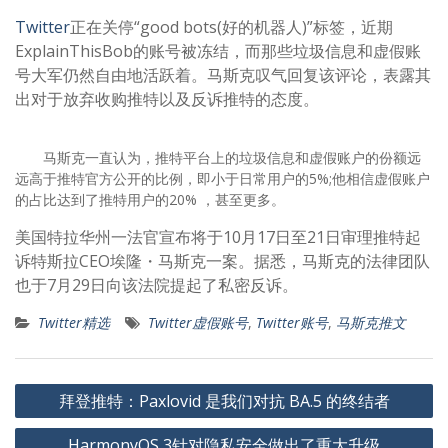
Twitter
正在关停“good bots(好的机器人)”标签，近期
ExplainThisBob的账号被冻结，而那些垃圾信息和虚假账
号大军仍然自由地活跃着。马斯克叹气回复该评论，表露其
出对于放弃收购推特以及反诉推特的态度。
马斯克一直认为，推特平台上的垃圾信息和虚假账户的份额远
远高于推特官方公开的比例，即小于日常用户的5%;他相信虚假账户
的占比达到了推特用户的20% ，甚至更多。
美国特拉华州一法官宣布将于10月17日至21日审理推特起
诉特斯拉CEO埃隆・马斯克一案。据悉，马斯克的法律团队
也于7月29日向该法院提起了私密反诉。
Twitter精选
Twitter虚假账号
,
Twitter账号
,
马斯克推文
文
拜登推特：Paxlovid 是我们对抗 BA.5 的终结者
章
HarmonyOS 3针对隐私安全做出了重大升级
导