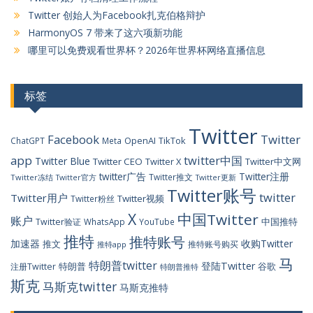
Twitter 创始人为Facebook扎克伯格辩护
HarmonyOS 7 带来了这六项新功能
哪里可以免费观看世界杯？2026年世界杯网络直播信息
标签
Twitter
Facebook
Twitter
OpenAI
TikTok
ChatGPT
Meta
app
twitter中国
Twitter Blue
Twitter CEO
Twitter X
Twitter中文网
twitter广告
Twitter注册
Twitter推文
Twitter冻结
Twitter官方
Twitter更新
Twitter账号
twitter
Twitter用户
Twitter视频
Twitter粉丝
X
中国Twitter
账户
中国推特
Twitter验证
WhatsApp
YouTube
推特
推特账号
加速器
收购Twitter
推文
推特账号购买
推特app
马
特朗普twitter
登陆Twitter
特朗普
谷歌
注册Twitter
特朗普推特
斯克
马斯克twitter
马斯克推特