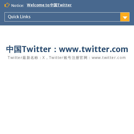
Skip
Welcome to 中国Twitter
Notice:
to
content
Quick Links
中国Twitter：www.twitter.com
Twitter最新名称：X，Twitter账号注册官网：www.twitter.com