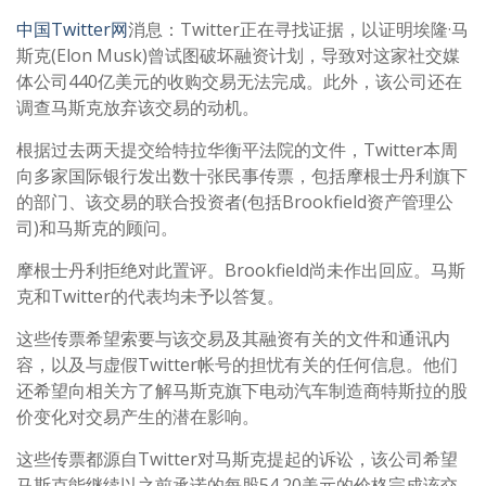
中国Twitter网
消息：Twitter正在寻找证据，以证明埃隆·马
斯克(Elon Musk)曾试图破坏融资计划，导致对这家社交媒
体公司440亿美元的收购交易无法完成。此外，该公司还在
调查马斯克放弃该交易的动机。
根据过去两天提交给特拉华衡平法院的文件，Twitter本周
向多家国际银行发出数十张民事传票，包括摩根士丹利旗下
的部门、该交易的联合投资者(包括Brookfield资产管理公
司)和马斯克的顾问。
摩根士丹利拒绝对此置评。Brookfield尚未作出回应。马斯
克和Twitter的代表均未予以答复。
这些传票希望索要与该交易及其融资有关的文件和通讯内
容，以及与虚假Twitter帐号的担忧有关的任何信息。他们
还希望向相关方了解马斯克旗下电动汽车制造商特斯拉的股
价变化对交易产生的潜在影响。
这些传票都源自Twitter对马斯克提起的诉讼，该公司希望
马斯克能继续以之前承诺的每股54.20美元的价格完成该交