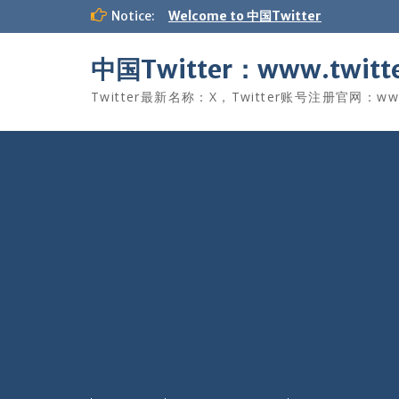
Skip
Notice:
Welcome to 中国Twitter
to
content
中国Twitter：www.twitte
Twitter最新名称：X，Twitter账号注册官网：www.