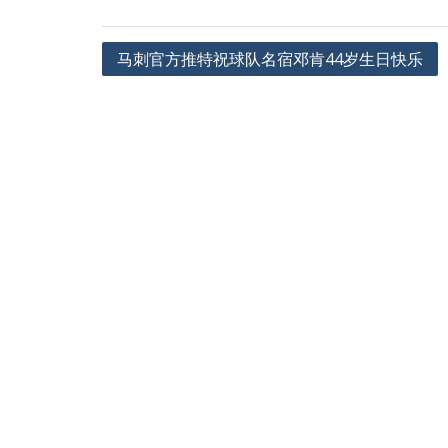
文
马刺官方推特祝球队名宿邓肯44岁生日快乐
章
导
航