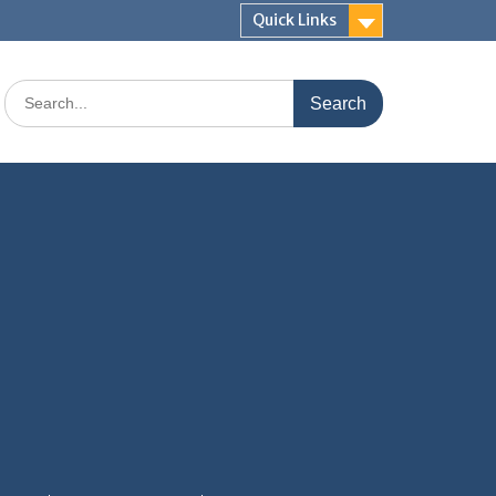
Quick Links
Search
for: