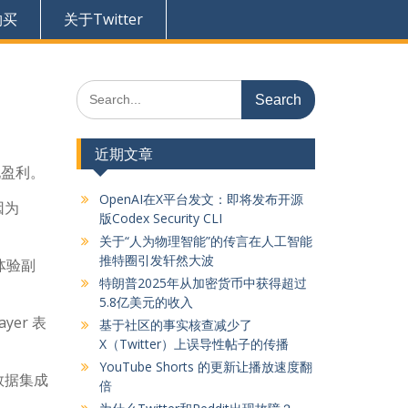
购买
关于Twitter
Search
for:
近期文章
现盈利。
OpenAI在X平台发文：即将发布开源
因为
版Codex Security CLI
关于“人为物理智能”的传言在人工智能
推特圈引发轩然大波
户体验副
特朗普2025年从加密货币中获得超过
5.8亿美元的收入
yer 表
基于社区的事实核查减少了
X（Twitter）上误导性帖子的传播
YouTube Shorts 的更新让播放速度翻
数据集成
倍