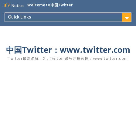
Skip
Welcome to 中国Twitter
Notice:
to
content
Quick Links
中国Twitter：www.twitter.com
Twitter最新名称：X，Twitter账号注册官网：www.twitter.com