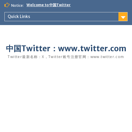
Skip
Welcome to 中国Twitter
Notice:
to
content
Quick Links
中国Twitter：www.twitter.com
Twitter最新名称：X，Twitter账号注册官网：www.twitter.com