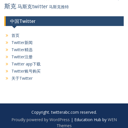
斯克
马斯克twitter
马斯克推特
中国Twitter
首页
Twitter新闻
Twitter精选
Twitter注册
Twitter app下载
Twitter账号购买
关于Twitter
Copyright. twitterabc.com reserved.
Proudly powered by WordPress
|
Education Hub by
WEN
Themes