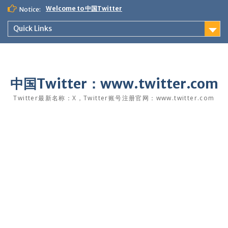
Skip
Welcome to 中国Twitter
Notice:
to
content
Quick Links
中国Twitter：www.twitter.com
Twitter最新名称：X，Twitter账号注册官网：www.twitter.com