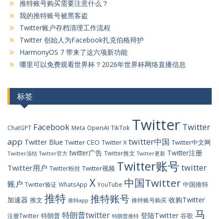
推特账号购买需要注意什么？
我的推特账号被黑客盗
Twitter账户存档清理工作流程
Twitter 创始人为Facebook扎克伯格辩护
HarmonyOS 7 带来了这六项新功能
哪里可以免费观看世界杯？2026年世界杯网络直播信息
标签
Twitter
Facebook
Twitter
OpenAI
TikTok
ChatGPT
Meta
app
twitter中国
Twitter Blue
Twitter CEO
Twitter X
Twitter中文网
twitter广告
Twitter注册
Twitter推文
Twitter冻结
Twitter官方
Twitter更新
Twitter账号
twitter
Twitter用户
Twitter视频
Twitter粉丝
X
中国Twitter
账户
中国推特
Twitter验证
WhatsApp
YouTube
推特
推特账号
加速器
收购Twitter
推文
推特账号购买
推特app
马
特朗普twitter
登陆Twitter
特朗普
谷歌
注册Twitter
特朗普推特