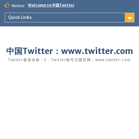
Skip
Welcome to 中国Twitter
Notice:
to
content
Quick Links
中国Twitter：www.twitter.com
Twitter最新名称：X，Twitter账号注册官网：www.twitter.com