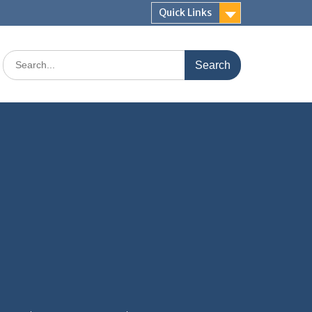
Quick Links
Search
for: