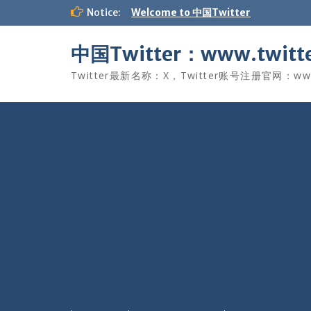
Skip
Notice:
Welcome to 中国Twitter
to
content
中国Twitter：www.twitte
Twitter最新名称：X，Twitter账号注册官网：www.