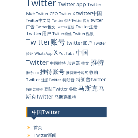
Twitter
Twitter app
Twitter
twitter中国
Blue
Twitter CEO
Twitter X
twitter
Twitter中文网
Twitter冻结
Twitter官方
广告
Twitter注册
Twitter推文
Twitter更新
Twitter用户
Twitter视频
Twitter粉丝
Twitter账号
twitter账户
Twitter
X
中国
验证
WhatsApp
YouTube
推特
Twitter
加速器
中国推特
推文
推特账号
收购
推特账号购买
推特app
特朗普twitter
Twitter
特朗普
注册Twitter
马斯克
马
登陆Twitter
谷歌
特朗普推特
斯克twitter
马斯克推特
中国Twitter
首页
Twitter新闻