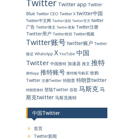
Twitter
Twitter app
Twitter
twitter中国
Blue
Twitter CEO
Twitter X
twitter
Twitter中文网
Twitter冻结
Twitter官方
广告
Twitter注册
Twitter推文
Twitter更新
Twitter用户
Twitter视频
Twitter粉丝
Twitter账号
twitter账户
Twitter
X
中国
验证
WhatsApp
YouTube
推特
Twitter
加速器
中国推特
推文
推特账号
收购
推特账号购买
推特app
特朗普twitter
Twitter
特朗普
注册Twitter
马斯克
马
登陆Twitter
谷歌
特朗普推特
斯克twitter
马斯克推特
中国Twitter
首页
Twitter新闻