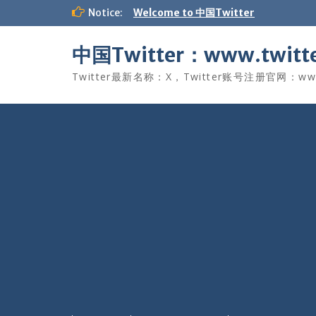
Skip
Notice:
Welcome to 中国Twitter
to
content
中国Twitter：www.twitte
Twitter最新名称：X，Twitter账号注册官网：www.