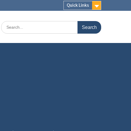
Quick Links
Search
for: