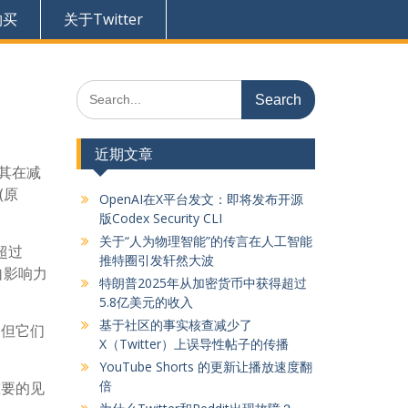
购买
关于Twitter
Search
for:
近期文章
其在减
(原
OpenAI在X平台发文：即将发布开源
版Codex Security CLI
关于“人为物理智能”的传言在人工智能
超过
推特圈引发轩然大波
自影响力
特朗普2025年从加密货币中获得超过
5.8亿美元的收入
基于社区的事实核查减少了
，但它们
X（Twitter）上误导性帖子的传播
YouTube Shorts 的更新让播放速度翻
倍
重要的见