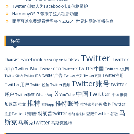
Twitter 创始人为Facebook扎克伯格辩护
HarmonyOS 7 带来了这六项新功能
哪里可以免费观看世界杯？2026年世界杯网络直播信息
标签
Twitter
Facebook
Twitter
OpenAI
TikTok
ChatGPT
Meta
app
twitter中国
Twitter Blue
Twitter CEO
Twitter X
Twitter中文网
twitter广告
Twitter注册
Twitter推文
Twitter冻结
Twitter官方
Twitter更新
Twitter账号
twitter
Twitter用户
Twitter视频
Twitter粉丝
X
中国Twitter
账户
中国推特
Twitter验证
WhatsApp
YouTube
推特
推特账号
加速器
收购Twitter
推文
推特账号购买
推特app
马
特朗普twitter
登陆Twitter
特朗普
谷歌
注册Twitter
特朗普推特
斯克
马斯克twitter
马斯克推特