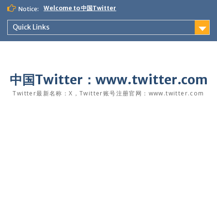
Skip
Welcome to 中国Twitter
Notice:
to
content
Quick Links
中国Twitter：www.twitter.com
Twitter最新名称：X，Twitter账号注册官网：www.twitter.com