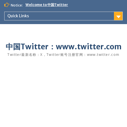
Skip
Welcome to 中国Twitter
Notice:
to
content
Quick Links
中国Twitter：www.twitter.com
Twitter最新名称：X，Twitter账号注册官网：www.twitter.com