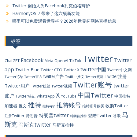
Twitter 创始人为Facebook扎克伯格辩护
HarmonyOS 7 带来了这六项新功能
哪里可以免费观看世界杯？2026年世界杯网络直播信息
标签
Twitter
Facebook
Twitter
OpenAI
TikTok
ChatGPT
Meta
app
twitter中国
Twitter Blue
Twitter CEO
Twitter X
Twitter中文网
twitter广告
Twitter注册
Twitter推文
Twitter冻结
Twitter官方
Twitter更新
Twitter账号
twitter
Twitter用户
Twitter视频
Twitter粉丝
X
中国Twitter
账户
中国推特
Twitter验证
WhatsApp
YouTube
推特
推特账号
加速器
收购Twitter
推文
推特账号购买
推特app
马
特朗普twitter
登陆Twitter
特朗普
谷歌
注册Twitter
特朗普推特
斯克
马斯克twitter
马斯克推特