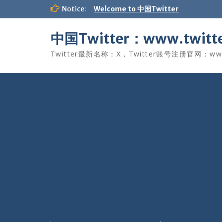
Skip
Notice:
Welcome to 中国Twitter
to
content
中国Twitter：www.twitte
Twitter最新名称：X，Twitter账号注册官网：www.