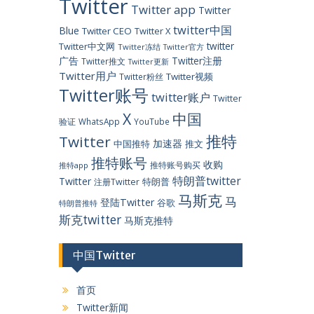
Twitter
Twitter app
Twitter
twitter中国
Blue
Twitter CEO
Twitter X
twitter
Twitter中文网
Twitter冻结
Twitter官方
广告
Twitter注册
Twitter推文
Twitter更新
Twitter用户
Twitter视频
Twitter粉丝
Twitter账号
twitter账户
Twitter
X
中国
验证
WhatsApp
YouTube
推特
Twitter
加速器
中国推特
推文
推特账号
收购
推特账号购买
推特app
特朗普twitter
Twitter
特朗普
注册Twitter
马斯克
马
登陆Twitter
谷歌
特朗普推特
斯克twitter
马斯克推特
中国Twitter
首页
Twitter新闻