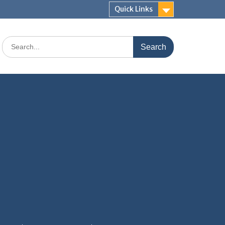
Quick Links
Search
for: