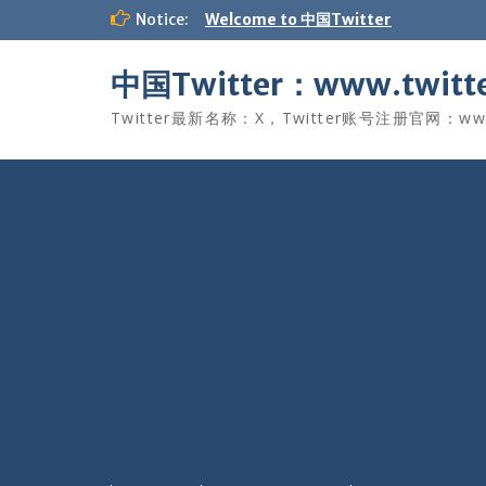
Skip
Notice:
Welcome to 中国Twitter
to
content
中国Twitter：www.twitte
Twitter最新名称：X，Twitter账号注册官网：www.