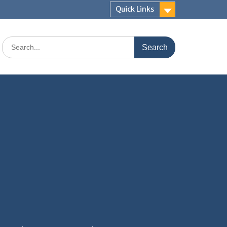
Quick Links
Search
for: