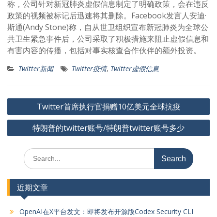
称，公司针对新冠肺炎虚假信息制定了明确政策，会在违反
政策的视频被标记后迅速将其删除。Facebook发言人安迪·
斯通(Andy Stone)称，自从世卫组织宣布新冠肺炎为全球公
共卫生紧急事件后，公司采取了积极措施来阻止虚假信息和
有害内容的传播，包括对事实核查合作伙伴的额外投资。
Twitter新闻
Twitter疫情
,
Twitter虚假信息
文
Twitter首席执行官捐赠10亿美元全球抗疫
章
特朗普的twitter账号/特朗普twitter账号多少
导
航
Search
for:
近期文章
OpenAI在X平台发文：即将发布开源版Codex Security CLI