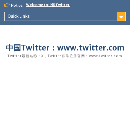
Skip
Welcome to 中国Twitter
Notice:
to
content
Quick Links
中国Twitter：www.twitter.com
Twitter最新名称：X，Twitter账号注册官网：www.twitter.com