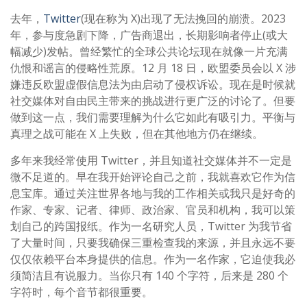
去年，
Twitter
(现在称为 X)出现了无法挽回的崩溃。2023
年，参与度急剧下降，广告商退出，长期影响者停止(或大
幅减少)发帖。曾经繁忙的全球公共论坛现在就像一片充满
仇恨和谣言的侵略性荒原。12 月 18 日，欧盟委员会以 X 涉
嫌违反欧盟虚假信息法为由启动了侵权诉讼。现在是时候就
社交媒体对自由民主带来的挑战进行更广泛的讨论了。但要
做到这一点，我们需要理解为什么它如此有吸引力。平衡与
真理之战可能在 X 上失败，但在其他地方仍在继续。
多年来我经常使用 Twitter，并且知道社交媒体并不一定是
微不足道的。早在我开始评论自己之前，我就喜欢它作为信
息宝库。通过关注世界各地与我的工作相关或我只是好奇的
作家、专家、记者、律师、政治家、官员和机构，我可以策
划自己的跨国报纸。作为一名研究人员，Twitter 为我节省
了大量时间，只要我确保三重检查我的来源，并且永远不要
仅仅依赖平台本身提供的信息。作为一名作家，它迫使我必
须简洁且有说服力。当你只有 140 个字符，后来是 280 个
字符时，每个音节都很重要。