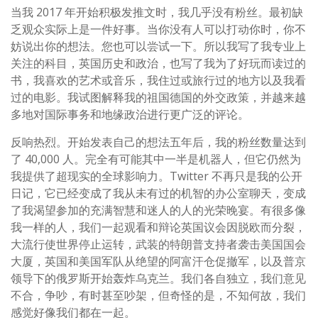
当我 2017 年开始积极发推文时，我几乎没有粉丝。最初缺
乏观众实际上是一件好事。当你没有人可以打动你时，你不
妨说出你的想法。您也可以尝试一下。所以我写了我专业上
关注的科目，英国历史和政治，也写了我为了好玩而读过的
书，我喜欢的艺术或音乐，我住过或旅行过的地方以及我看
过的电影。我试图解释我的祖国德国的外交政策，并越来越
多地对国际事务和地缘政治进行更广泛的评论。
反响热烈。开始发表自己的想法五年后，我的粉丝数量达到
了 40,000 人。完全有可能其中一半是机器人，但它仍然为
我提供了超现实的全球影响力。Twitter 不再只是我的公开
日记，它已经变成了我从未有过的机智的办公室聊天，变成
了我渴望参加的充满智慧和迷人的人的光荣晚宴。有很多像
我一样的人，我们一起观看和辩论英国议会因脱欧而分裂，
大流行使世界停止运转，武装的特朗普支持者袭击美国国会
大厦，英国和美国军队从绝望的阿富汗仓促撤军，以及普京
领导下的俄罗斯开始轰炸乌克兰。我们各自独立，我们意见
不合，争吵，有时甚至吵架，但奇怪的是，不知何故，我们
感觉好像我们都在一起。