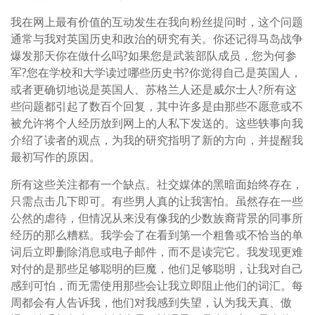
我在网上最有价值的互动发生在我向粉丝提问时，这个问题
通常与我对英国历史和政治的研究有关。你还记得马岛战争
爆发那天你在做什么吗?如果您是武装部队成员，您为何参
军?您在学校和大学读过哪些历史书?你觉得自己是英国人，
或者更确切地说是英国人、苏格兰人还是威尔士人?所有这
些问题都引起了数百个回复，其中许多是由那些不愿意或不
被允许将个人经历放到网上的人私下发送的。这些轶事向我
介绍了读者的观点，为我的研究指明了新的方向，并提醒我
最初写作的原因。
所有这些关注都有一个缺点。社交媒体的黑暗面始终存在，
只需点击几下即可。有些男人真的让我害怕。虽然存在一些
公然的虐待，但情况从来没有像我的少数族裔背景的同事所
经历的那么糟糕。我学会了在看到第一个粗鲁或不恰当的单
词后立即删除消息或电子邮件，而不是读完它。我发现更难
对付的是那些足够聪明的巨魔，他们足够聪明，让我对自己
感到可怕，而无需使用那些会让我立即阻止他们的词汇。每
周都会有人告诉我，他们对我感到失望，认为我天真、傲