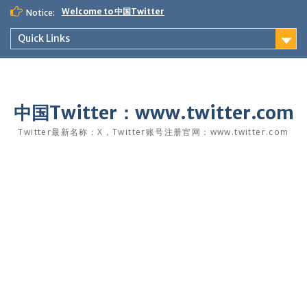
Skip
Welcome to 中国Twitter
Notice:
to
content
Quick Links
中国Twitter：www.twitter.com
Twitter最新名称：X，Twitter账号注册官网：www.twitter.com