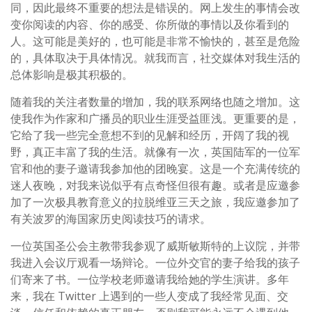
同，因此最终不重要的想法是错误的。网上发生的事情会改
变你阅读的内容、你的感受、你所做的事情以及你看到的
人。这可能是美好的，也可能是非常不愉快的，甚至是危险
的，具体取决于具体情况。就我而言，社交媒体对我生活的
总体影响是极其积极的。
随着我的关注者数量的增加，我的联系网络也随之增加。这
使我作为作家和广播员的职业生涯受益匪浅。更重要的是，
它给了我一些完全意想不到的见解和经历，开阔了我的视
野，真正丰富了我的生活。就像有一次，英国陆军的一位军
官和他的妻子邀请我参加他的团晚宴。这是一个充满传统的
迷人夜晚，对我来说似乎有点奇怪但很有趣。或者是应邀参
加了一次极具教育意义的拉脱维亚三天之旅，我应邀参加了
有关波罗的海国家历史阅读技巧的请求。
一位英国圣公会主教带我参观了威斯敏斯特的上议院，并带
我进入会议厅观看一场辩论。一位外交官的妻子给我的孩子
们寄来了书。一位学校老师邀请我给她的学生演讲。多年
来，我在 Twitter 上遇到的一些人变成了我经常见面、交