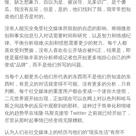
慢、缺乏想象力、自以为是、被误导、见多识广、是个傻
瓜。我没有反应，但是，是的，他们找到了我，我常常想知
道他们是否是对的。
没有人能完全免受社交媒体所鼓励的自恋的影响。将细微差
别和事实信息引入对话需要时间和研究，以及智力和情感纪
律。平衡分析很难;尖刻和愤怒需要更少的努力。每个人都
喜欢受到赞扬，没有人喜欢在公开场合被纠正，结果是，即
使是最经验丰富的分析师或记者也开始更多地担心自己的声
誉或“品牌”，而不是他们所写的问题。
当每个人都更关心他们所代表的东西而不是他们所知道的东
西时，有意义的对话就变得不可能。没有更多的分析，只有
判断。每个社交媒体的重度用户都会变成一个迷你大使馆，
二元世界观开始出现，正如现在可以在网上对以色列和哈马
斯之间战争的反应中观察到的那样。这种过于简单化和情绪
化的趋势早在埃隆·马斯克接管 Twitter 之前就已经开始了，
尽管从那时起事情已经变得无限糟糕。
认为人们在社交媒体上的经历与他们的“现实生活”有所不