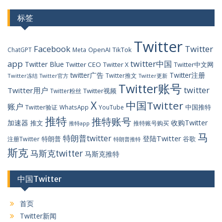
标签
Twitter
Facebook
Twitter
OpenAI
TikTok
ChatGPT
Meta
app
twitter中国
Twitter Blue
Twitter CEO
Twitter X
Twitter中文网
twitter广告
Twitter注册
Twitter推文
Twitter冻结
Twitter官方
Twitter更新
Twitter账号
twitter
Twitter用户
Twitter视频
Twitter粉丝
X
中国Twitter
账户
中国推特
Twitter验证
WhatsApp
YouTube
推特
推特账号
加速器
收购Twitter
推文
推特账号购买
推特app
马
特朗普twitter
登陆Twitter
特朗普
谷歌
注册Twitter
特朗普推特
斯克
马斯克twitter
马斯克推特
中国Twitter
首页
Twitter新闻