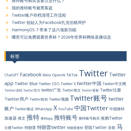
推特账号购买需要注意什么？
我的推特账号被黑客盗
Twitter账户存档清理工作流程
Twitter 创始人为Facebook扎克伯格辩护
HarmonyOS 7 带来了这六项新功能
哪里可以免费观看世界杯？2026年世界杯网络直播信息
标签
Twitter
Facebook
Twitter
OpenAI
TikTok
ChatGPT
Meta
app
twitter中国
Twitter Blue
Twitter CEO
Twitter X
Twitter中文网
twitter广告
Twitter注册
Twitter推文
Twitter冻结
Twitter官方
Twitter更新
Twitter账号
twitter
Twitter用户
Twitter视频
Twitter粉丝
X
中国Twitter
账户
中国推特
Twitter验证
WhatsApp
YouTube
推特
推特账号
加速器
收购Twitter
推文
推特账号购买
推特app
马
特朗普twitter
登陆Twitter
特朗普
谷歌
注册Twitter
特朗普推特