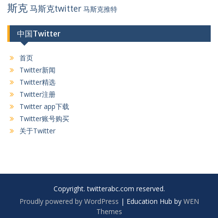
斯克
马斯克twitter
马斯克推特
中国Twitter
首页
Twitter新闻
Twitter精选
Twitter注册
Twitter app下载
Twitter账号购买
关于Twitter
Copyright. twitterabc.com reserved.
Proudly powered by WordPress
|
Education Hub by
WEN
Themes