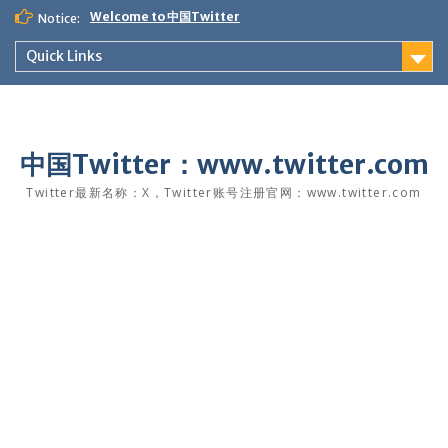
Skip
Welcome to 中国Twitter
Notice:
to
content
Quick Links
中国Twitter：www.twitter.com
Twitter最新名称：X，Twitter账号注册官网：www.twitter.com