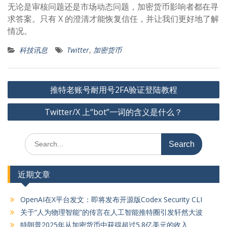
无论是审核问题还是市场动态问题，加密货币影响者都在寻
求答案。只有 X 的澄清才能恢复信任，并让我们更好地了解
情况。
科技讯息
Twitter
,
加密货币
文
推特老账号耐用号2FA验证登陆教程
章
Twitter/X 上“bot”一词的含义是什么？
导
航
Search
for:
近期文章
OpenAI在X平台发文：即将发布开源版Codex Security CLI
关于“人为物理智能”的传言在人工智能推特圈引发轩然大波
特朗普2025年从加密货币中获得超过5.8亿美元的收入