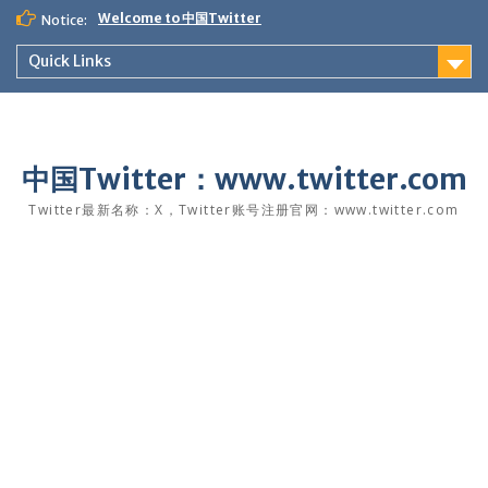
Skip
Welcome to 中国Twitter
Notice:
to
content
Quick Links
中国Twitter：www.twitter.com
Twitter最新名称：X，Twitter账号注册官网：www.twitter.com