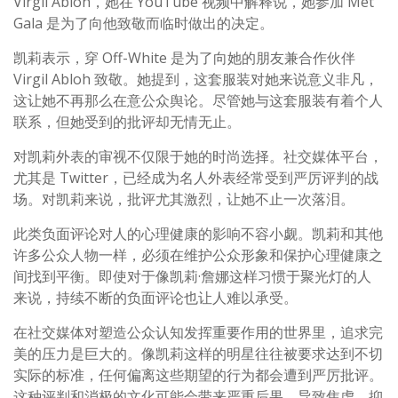
Virgil Abloh，她在 YouTube 视频中解释说，她参加 Met
Gala 是为了向他致敬而临时做出的决定。
凯莉表示，穿 Off-White 是为了向她的朋友兼合作伙伴
Virgil Abloh 致敬。她提到，这套服装对她来说意义非凡，
这让她不再那么在意公众舆论。尽管她与这套服装有着个人
联系，但她受到的批评却无情无止。
对凯莉外表的审视不仅限于​​她的时尚选择。社交媒体平台，
尤其是 Twitter，已经成为名人外表经常受到严厉评判的战
场。对凯莉来说，批评尤其激烈，让她不止一次落泪。
此类负面评论对人的心理健康的影响不容小觑。凯莉和其他
许多公众人物一样，必须在维护公众形象和保护心理健康之
间找到平衡。即使对于像凯莉·詹娜这样习惯于聚光灯的人
来说，持续不断的负面评论也让人难以承受。
在社交媒体对塑造公众认知发挥重要作用的世界里，追求完
美的压力是巨大的。像凯莉这样的明星往往被要求达到不切
实际的标准，任何偏离这些期望的行为都会遭到严厉批评。
这种评判和消极的文化可能会带来严重后果，导致焦虑、抑