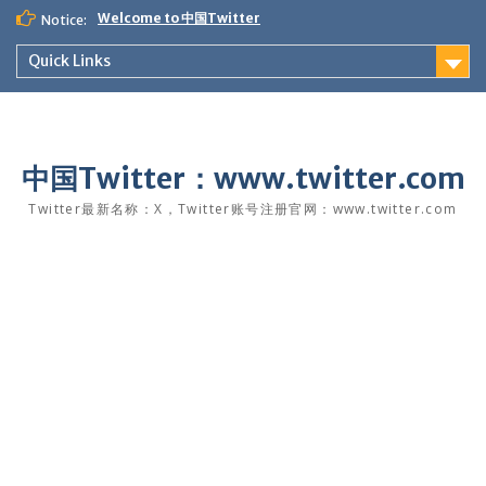
Skip
Welcome to 中国Twitter
Notice:
to
content
Quick Links
中国Twitter：www.twitter.com
Twitter最新名称：X，Twitter账号注册官网：www.twitter.com