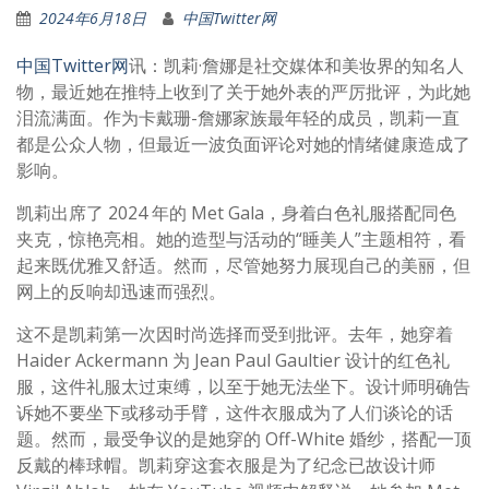
2024年6月18日
中国Twitter网
中国Twitter网
讯：凯莉·詹娜是社交媒体和美妆界的知名人
物，最近她在推特上收到了关于她外表的严厉批评，为此她
泪流满面。作为卡戴珊-詹娜家族最年轻的成员，凯莉一直
都是公众人物，但最近一波负面评论对她的情绪健康造成了
影响。
凯莉出席了 2024 年的 Met Gala，身着白色礼服搭配同色
夹克，惊艳亮相。她的造型与活动的“睡美人”主题相符，看
起来既优雅又舒适。然而，尽管她努力展现自己的美丽，但
网上的反响却迅速而强烈。
这不是凯莉第一次因时尚选择而受到批评。去年，她穿着
Haider Ackermann 为 Jean Paul Gaultier 设计的红色礼
服，这件礼服太过束缚，以至于她无法坐下。设计师明确告
诉她不要坐下或移动手臂，这件衣服成为了人们谈论的话
题。然而，最受争议的是她穿的 Off-White 婚纱，搭配一顶
反戴的棒球帽。凯莉穿这套衣服是为了纪念已故设计师