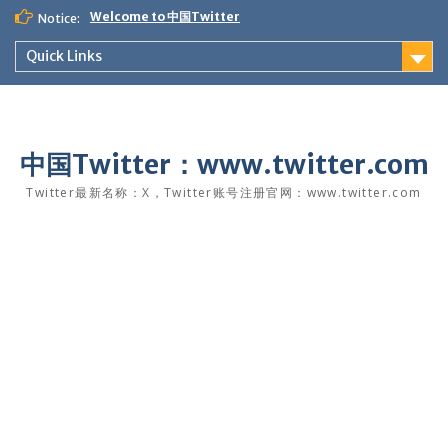
Skip
Welcome to 中国Twitter
Notice:
to
content
Quick Links
中国Twitter：www.twitter.com
Twitter最新名称：X，Twitter账号注册官网：www.twitter.com