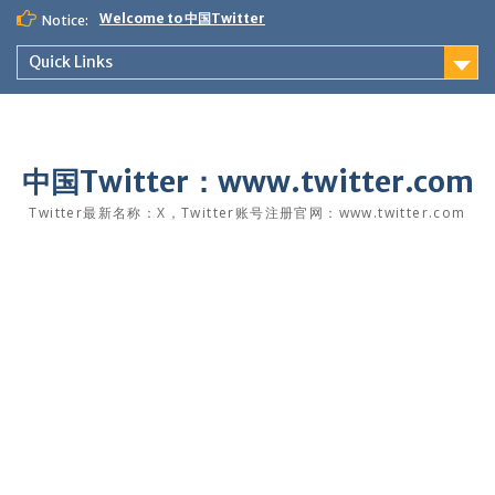
Skip
Welcome to 中国Twitter
Notice:
to
content
Quick Links
中国Twitter：www.twitter.com
Twitter最新名称：X，Twitter账号注册官网：www.twitter.com